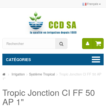
Français
Mon
Rechercher
compt
CATÉGORIES
>
Irrigation
>
Système Tropical
>
Tropic Jonction CI FF 50 AP
1"
Tropic Jonction CI FF 50
AP 1"