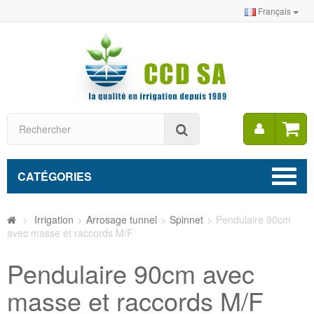
Français
Mon
Rechercher
compt
CATÉGORIES
>
Irrigation
>
Arrosage tunnel
>
Spinnet
>
Pendulaire 90cm
avec masse et raccords M/F
Pendulaire 90cm avec
masse et raccords M/F