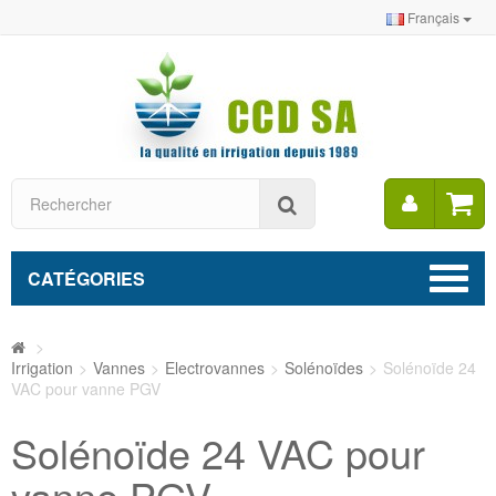
Français
Mon
Rechercher
compt
CATÉGORIES
>
Irrigation
>
Vannes
>
Electrovannes
>
Solénoïdes
>
Solénoïde 24
VAC pour vanne PGV
Solénoïde 24 VAC pour
vanne PGV