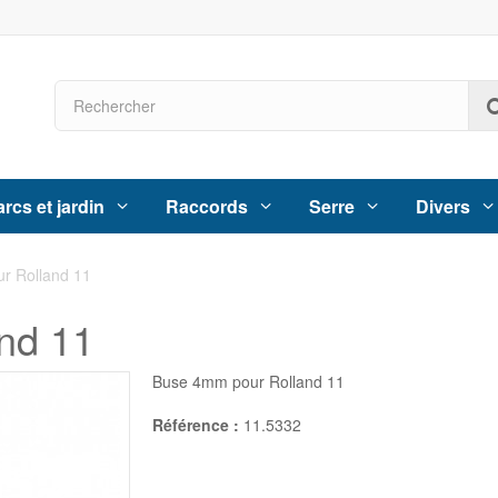
rcs et jardin
Raccords
Serre
Divers
r Rolland 11
nd 11
Buse 4mm pour Rolland 11
Référence :
11.5332