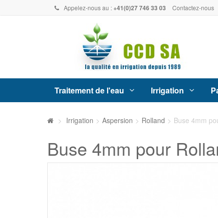
Appelez-nous au :
+41(0)27 746 33 03
Contactez-nous
Traitement de l'eau
Irrigation
Pa
>
Irrigation
>
Aspersion
>
Rolland
>
Buse 4mm pou
Buse 4mm pour Rolla