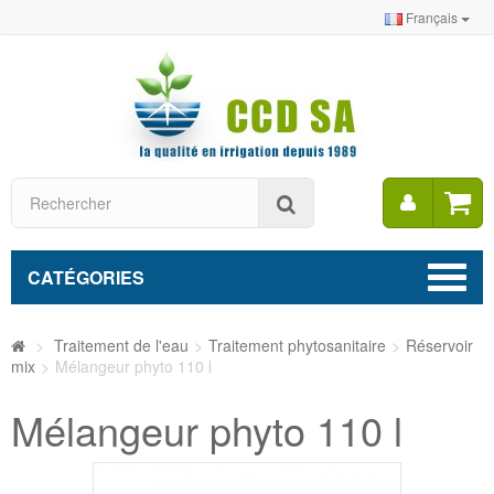
Français
Mon
Rechercher
compt
CATÉGORIES
>
Traitement de l'eau
>
Traitement phytosanitaire
>
Réservoir
mix
>
Mélangeur phyto 110 l
Mélangeur phyto 110 l