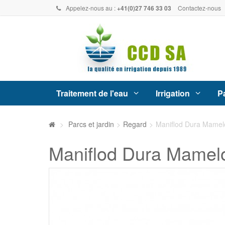
Appelez-nous au :
+41(0)27 746 33 03
Contactez-nous
Traitement de l'eau
Irrigation
Pa
>
Parcs et jardin
>
Regard
>
Maniflod Dura Mamelon
Maniflod Dura Mamelon