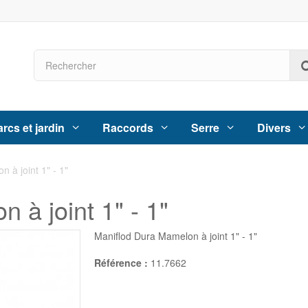
rcs et jardin
Raccords
Serre
Divers
 à joint 1" - 1"
 à joint 1" - 1"
Maniflod Dura Mamelon à joint 1" - 1"
Référence :
11.7662