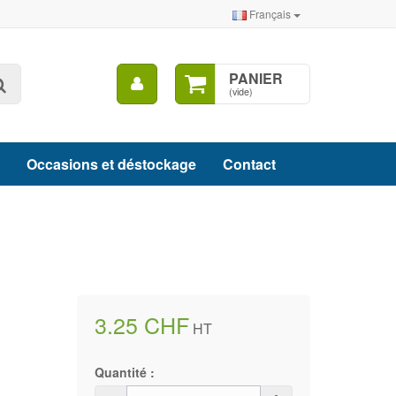
Français
Mon
PANIER
Rechercher
compte
(vide)
Occasions et déstockage
Contact
3.25 CHF
HT
Quantité :