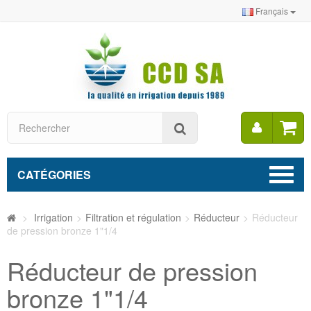
Français
Mon
Rechercher
compt
CATÉGORIES
>
Irrigation
>
Filtration et régulation
>
Réducteur
>
Réducteur
de pression bronze 1"1/4
Réducteur de pression
bronze 1"1/4