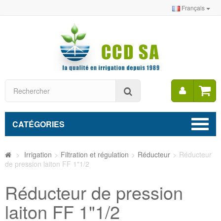
Français
Mon
Rechercher
compt
CATÉGORIES
>
Irrigation
>
Filtration et régulation
>
Réducteur
>
Réducteur
de pression laiton FF 1"1/2
Réducteur de pression
laiton FF 1"1/2