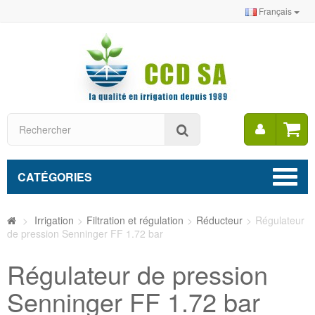
Français
Mon
Rechercher
compt
CATÉGORIES
>
Irrigation
>
Filtration et régulation
>
Réducteur
>
Régulateur
de pression Senninger FF 1.72 bar
Régulateur de pression
Senninger FF 1.72 bar