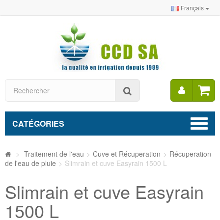
Français
Mon
Rechercher
compt
CATÉGORIES
>
Traitement de l'eau
>
Cuve et Récuperation
>
Récuperation
de l'eau de pluie
>
Slimrain et cuve Easyrain 1500 L
Slimrain et cuve Easyrain
1500 L