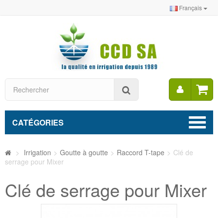
Français
Mon
Rechercher
compt
CATÉGORIES
>
Irrigation
>
Goutte à goutte
>
Raccord T-tape
>
Clé de
serrage pour Mixer
Clé de serrage pour Mixer