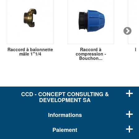
Raccord à baïonnette
Raccord à
R
mâle 1"1/4
compression -
Bouchon...
CCD - CONCEPT CONSULTING &
DEVELOPMENT SA
Informations
Paiement