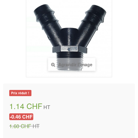
Agrandir l'image
Prix réduit !
1.14 CHF
HT
-0.46 CHF
1.60 CHF
HT