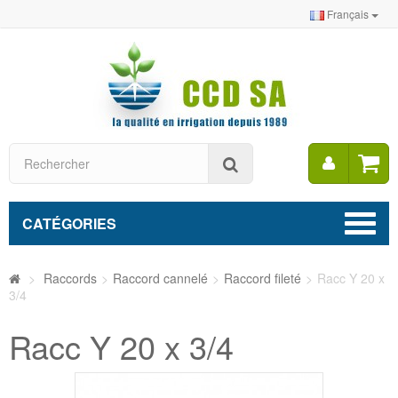
Français
Mon
Rechercher
compt
CATÉGORIES
>
Raccords
>
Raccord cannelé
>
Raccord fileté
>
Racc Y 20 x
3/4
Racc Y 20 x 3/4