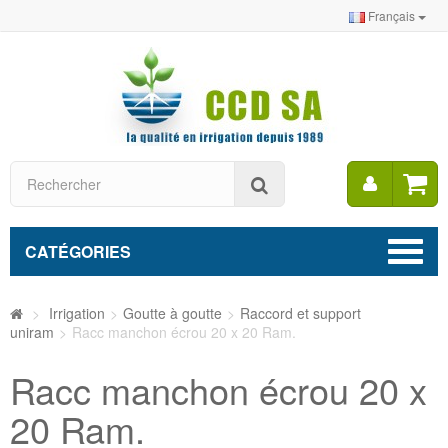
Français
Mon
Rechercher
compt
CATÉGORIES
>
Irrigation
>
Goutte à goutte
>
Raccord et support
uniram
>
Racc manchon écrou 20 x 20 Ram.
Racc manchon écrou 20 x
20 Ram.