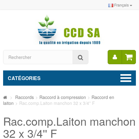
Français
Mon
Rechercher
compt
CATÉGORIES
>
Raccords
>
Raccord à compression
>
Raccord en
laiton
>
Rac.comp.Laiton manchon 32 x 3/4'' F
Rac.comp.Laiton manchon
32 x 3/4'' F