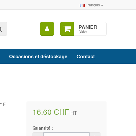
Français
Mon
PANIER
Rechercher
compte
(vide)
Occasions et déstockage
Contact
' F
16.60 CHF
HT
Quantité :