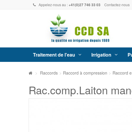
Appelez-nous au :
+41(0)27 746 33 03
Contactez-nous
Traitement de l'eau
Irrigation
Pa
>
Raccords
>
Raccord à compression
>
Raccord en
Rac.comp.Laiton manc