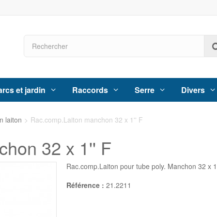
rcs et jardin
Raccords
Serre
Divers
 laiton
>
Rac.comp.Laiton manchon 32 x 1'' F
hon 32 x 1'' F
Rac.comp.Laiton pour tube poly. Manchon 32 x 1'
Référence :
21.2211