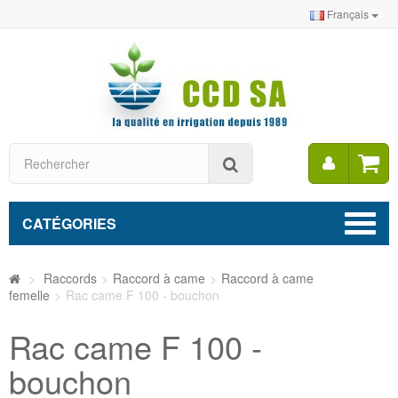
Français
Mon
Rechercher
compt
CATÉGORIES
>
Raccords
>
Raccord à came
>
Raccord à came
femelle
>
Rac came F 100 - bouchon
Rac came F 100 -
bouchon