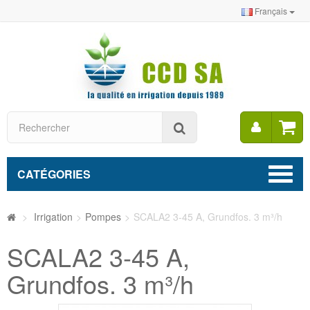
Français
Mon
Rechercher
compt
CATÉGORIES
>
Irrigation
>
Pompes
>
SCALA2 3-45 A, Grundfos. 3 m³/h
SCALA2 3-45 A,
Grundfos. 3 m³/h