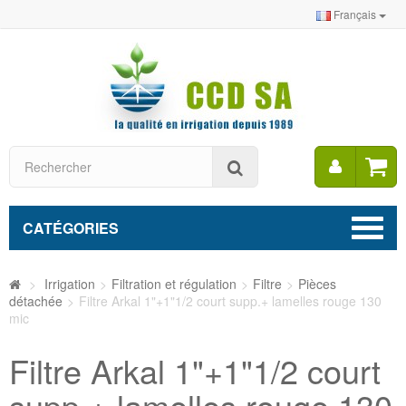
Français
Mon
Rechercher
compt
CATÉGORIES
>
Irrigation
>
Filtration et régulation
>
Filtre
>
Pièces
détachée
>
Filtre Arkal 1"+1"1/2 court supp.+ lamelles rouge 130
mic
Filtre Arkal 1"+1"1/2 court
supp.+ lamelles rouge 130