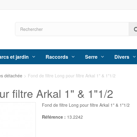
rcs et jardin
Raccords
Serre
Divers
es détachée
>
Fond de filtre Long pour filtre Arkal 1" & 1"1/2
r filtre Arkal 1" & 1"1/2
Fond de filtre Long pour filtre Arkal 1" & 1"1/2
Référence :
13.2242