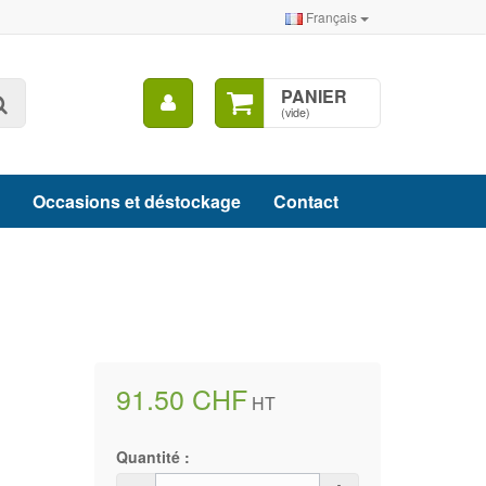
Français
Mon
PANIER
Rechercher
compte
(vide)
Occasions et déstockage
Contact
91.50 CHF
HT
Quantité :