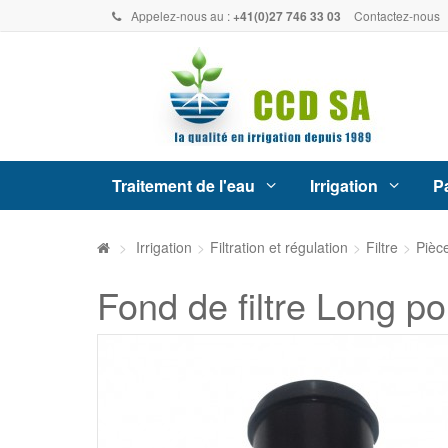
Appelez-nous au :
+41(0)27 746 33 03
Contactez-nous
Traitement de l'eau
Irrigation
Pa
>
Irrigation
>
Filtration et régulation
>
Filtre
>
Pièc
Fond de filtre Long pou