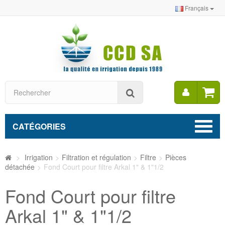
Français
Mon
Rechercher
compt
CATÉGORIES
>
Irrigation
>
Filtration et régulation
>
Filtre
>
Pièces
détachée
>
Fond Court pour filtre Arkal 1" & 1"1/2
Fond Court pour filtre
Arkal 1" & 1"1/2