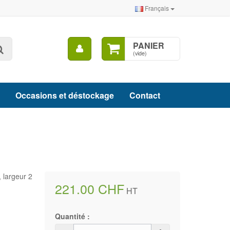
Français
Mon
PANIER
Rechercher
compte
(vide)
Occasions et déstockage
Contact
 largeur 2
221.00 CHF
HT
Quantité :