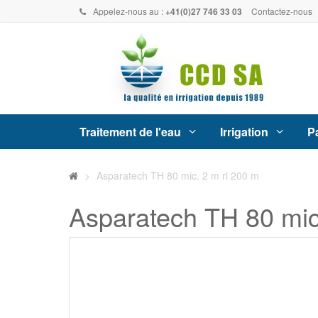
Appelez-nous au :
+41(0)27 746 33 03
Contactez-nous
Traitement de l'eau
Irrigation
Pa
>
Asparatech TH 80 mic. 2 m rl 200 m
Asparatech TH 80 mic