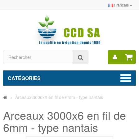
Français
Mon
Rechercher
compt
CATÉGORIES
>
Arceaux 3000x6 en fil de 6mm - type nantais
Arceaux 3000x6 en fil de
6mm - type nantais