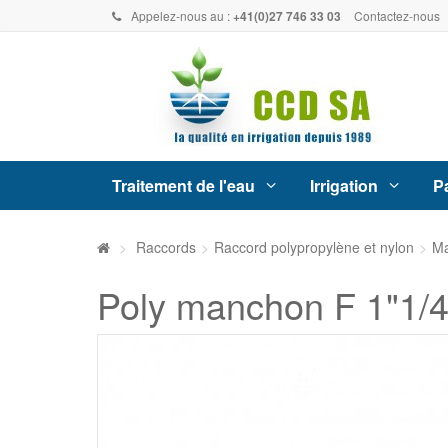
Appelez-nous au :
+41(0)27 746 33 03
Contactez-nous
Traitement de l'eau
Irrigation
Pa
>
Raccords
>
Raccord polypropylène et nylon
>
M
Poly manchon F 1"1/