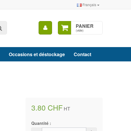
Français
Mon
PANIER
Rechercher
compte
(vide)
Occasions et déstockage
Contact
3.80 CHF
HT
Quantité :