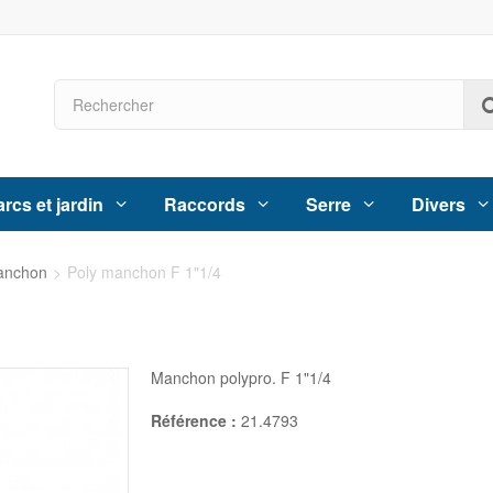
rcs et jardin
Raccords
Serre
Divers
anchon
>
Poly manchon F 1"1/4
4
Manchon polypro. F 1"1/4
Référence :
21.4793