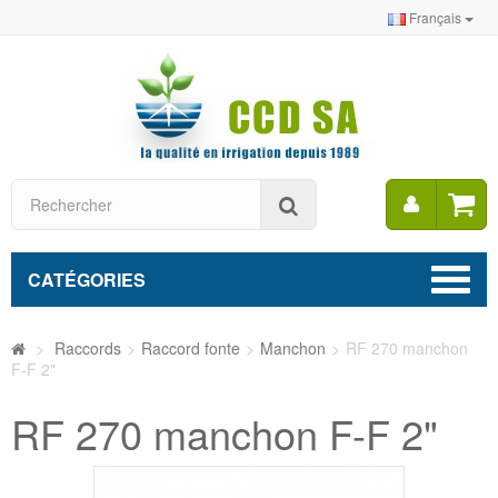
Français
Mon
Rechercher
compt
CATÉGORIES
>
Raccords
>
Raccord fonte
>
Manchon
>
RF 270 manchon
F-F 2"
RF 270 manchon F-F 2"