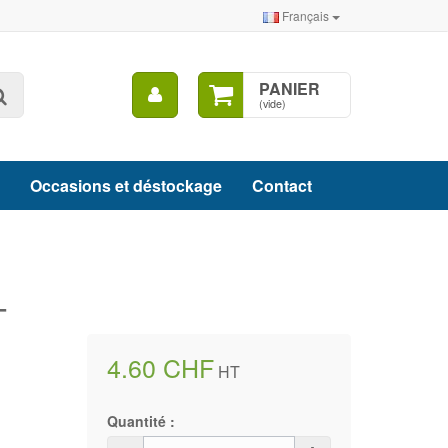
Français
Mon
PANIER
Rechercher
compte
(vide)
Occasions et déstockage
Contact
-
4.60 CHF
HT
Quantité :