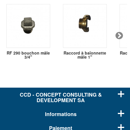
RF 290 bouchon mâle
Raccord à baïonnette
Racc
3/4"
mâle 1"
CCD - CONCEPT CONSULTING &
DEVELOPMENT SA
Informations
Paiement