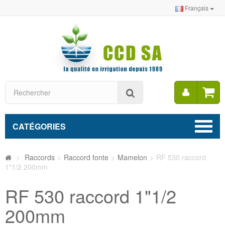
Français
Mon
Rechercher
compt
CATÉGORIES
>
Raccords
>
Raccord fonte
>
Mamelon
>
RF 530 raccord
1"1/2 200mm
RF 530 raccord 1"1/2
200mm