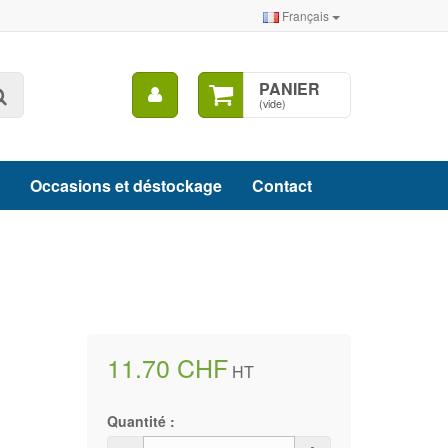
Français
Mon
PANIER
Rechercher
compte
(vide)
Occasions et déstockage
Contact
11.70 CHF
HT
Quantité :