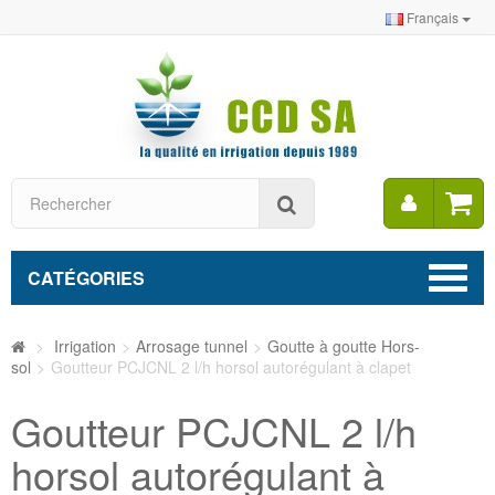
Français
Mon
Rechercher
compt
CATÉGORIES
>
Irrigation
>
Arrosage tunnel
>
Goutte à goutte Hors-
sol
>
Goutteur PCJCNL 2 l/h horsol autorégulant à clapet
Goutteur PCJCNL 2 l/h
horsol autorégulant à