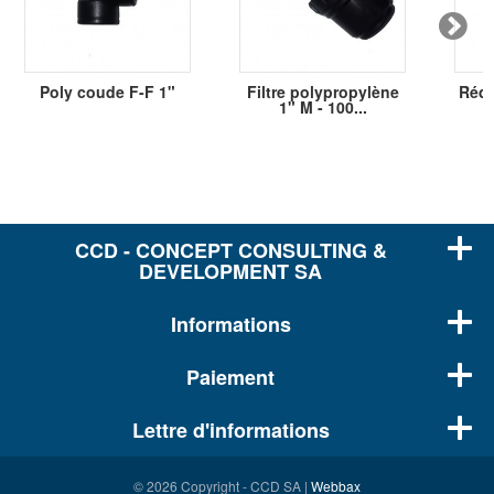
Poly coude F-F 1"
Filtre polypropylène
Rédu
1" M - 100...
CCD - CONCEPT CONSULTING &
DEVELOPMENT SA
Informations
Paiement
Lettre d'informations
© 2026 Copyright - CCD SA |
Webbax