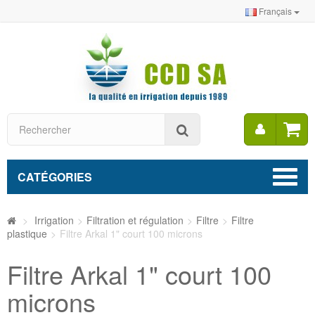
Français
Mon
Rechercher
compt
CATÉGORIES
>
Irrigation
>
Filtration et régulation
>
Filtre
>
Filtre
plastique
>
Filtre Arkal 1" court 100 microns
Filtre Arkal 1" court 100
microns