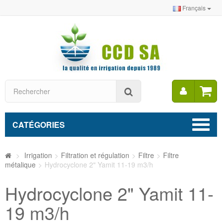
Français
Mon
Rechercher
compt
CATÉGORIES
>
Irrigation
>
Filtration et régulation
>
Filtre
>
Filtre
métalique
>
Hydrocyclone 2" Yamit 11-19 m3/h
Hydrocyclone 2" Yamit 11-
19 m3/h