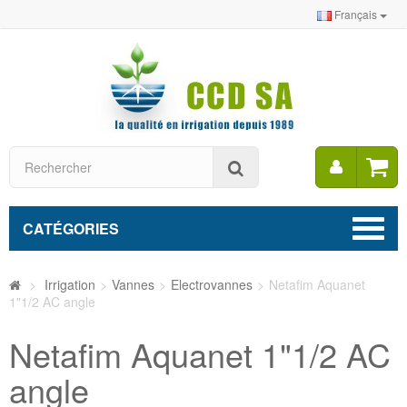
Français
Mon
Rechercher
compt
CATÉGORIES
>
Irrigation
>
Vannes
>
Electrovannes
>
Netafim Aquanet
1"1/2 AC angle
Netafim Aquanet 1"1/2 AC
angle