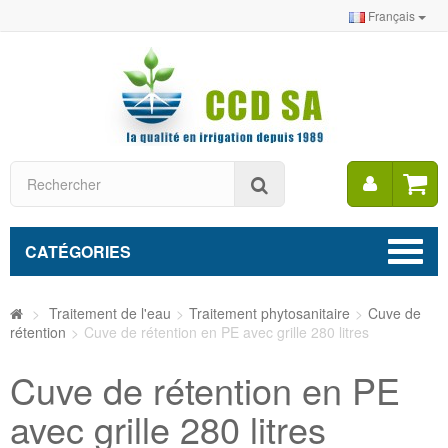
Français
Mon
Rechercher
compt
CATÉGORIES
>
Traitement de l'eau
>
Traitement phytosanitaire
>
Cuve de
rétention
>
Cuve de rétention en PE avec grille 280 litres
Cuve de rétention en PE
avec grille 280 litres