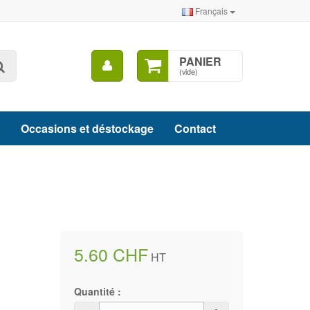
Français
Mon
PANIER
Rechercher
compte
(vide)
Occasions et déstockage
Contact
5.60 CHF
HT
Quantité :