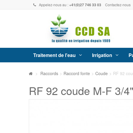
Appelez-nous au :
+41(0)27 746 33 03
Contactez-nous
Traitement de l'eau
Irrigation
Pa
>
Raccords
>
Raccord fonte
>
Coude
>
RF 92 cou
RF 92 coude M-F 3/4