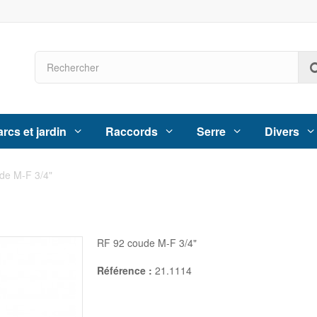
rcs et jardin
Raccords
Serre
Divers
de M-F 3/4"
"
RF 92 coude M-F 3/4"
Référence :
21.1114