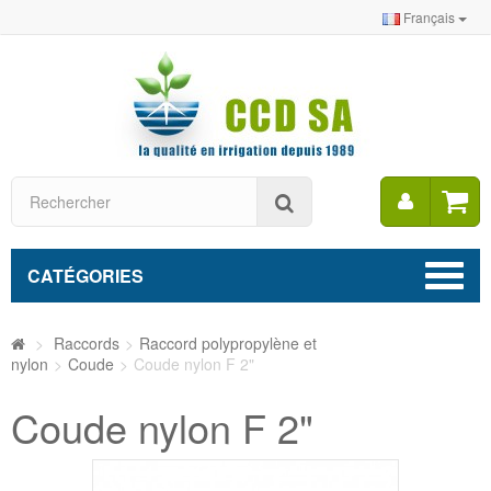
Français
Mon
Rechercher
compt
CATÉGORIES
>
Raccords
>
Raccord polypropylène et
nylon
>
Coude
>
Coude nylon F 2"
Coude nylon F 2"