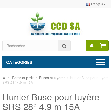
Français
Mon
Rechercher
compt
CATÉGORIES
>
Parcs et jardin
>
Buses et tuyères
>
Hunter Buse pour tuyère
SRS 28° 4.9 m 15A
Hunter Buse pour tuyère
SRS 28° 4.9 m 15A