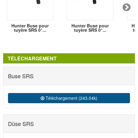
Hunter Buse pour
Hunter Buse pour
Hu
tuyère SRS 0°...
tuyère SRS 0°...
tu
TÉLÉCHARGEMENT
Buse SRS
Téléchargement (243.04k)
Düse SRS