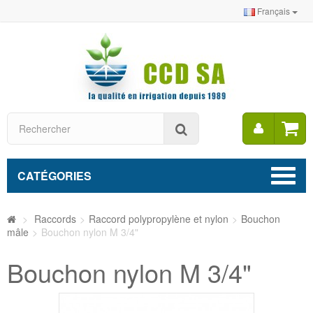
Français
Mon
Rechercher
compt
CATÉGORIES
>
Raccords
>
Raccord polypropylène et nylon
>
Bouchon
mâle
>
Bouchon nylon M 3/4"
Bouchon nylon M 3/4"