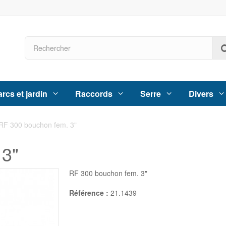
rcs et jardin
Raccords
Serre
Divers
RF 300 bouchon fem. 3"
 3"
RF 300 bouchon fem. 3"
Référence :
21.1439