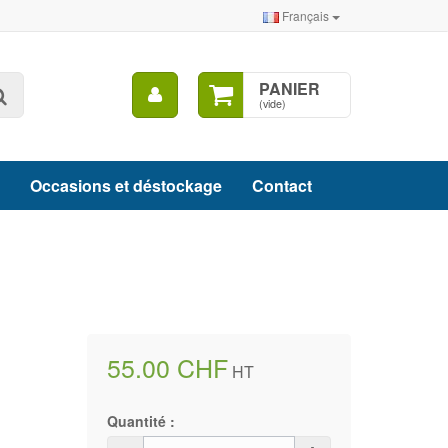
Français
Mon
PANIER
Rechercher
compte
(vide)
Occasions et déstockage
Contact
55.00 CHF
HT
Quantité :