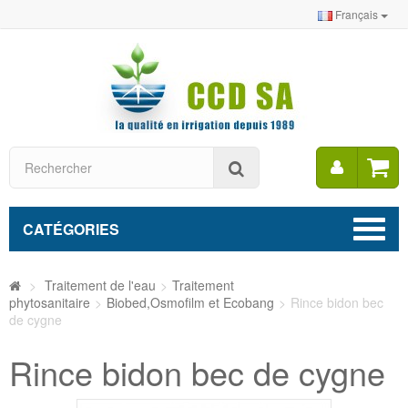
Français
Mon
Rechercher
compt
CATÉGORIES
>
Traitement de l'eau
>
Traitement
phytosanitaire
>
Biobed,Osmofilm et Ecobang
>
Rince bidon bec
de cygne
Rince bidon bec de cygne