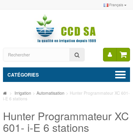
Français
Mon
Rechercher
compt
CATÉGORIES
>
Irrigation
>
Automatisation
>
Hunter Programmateur XC 601-
i-E 6 stations
Hunter Programmateur XC
601- i-E 6 stations