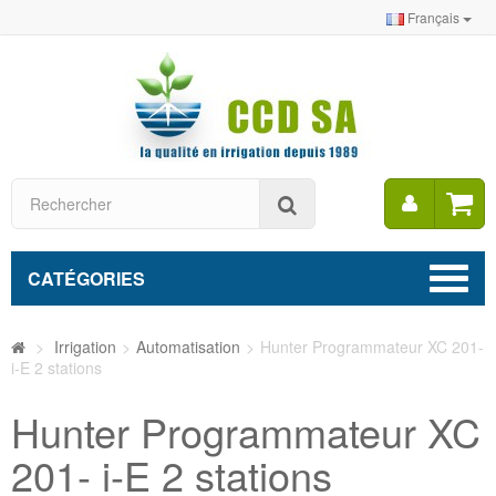
Français
Mon
Rechercher
compt
CATÉGORIES
>
Irrigation
>
Automatisation
>
Hunter Programmateur XC 201-
i-E 2 stations
Hunter Programmateur XC
201- i-E 2 stations