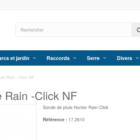
rcs et jardin
Raccords
Serre
Divers
ie Rain -Click NF
 Rain -Click NF
Sonde de pluie Hunter Rain-Click
Référence :
17.2610