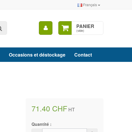
Français
Mon
PANIER
Rechercher
compte
(vide)
Occasions et déstockage
Contact
71.40 CHF
HT
Quantité :