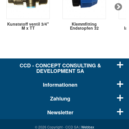
Kunststoff ventil 3/4"
Klemmfitting
M x TT
Endstopfen 32
la
CCD - CONCEPT CONSULTING &
DEVELOPMENT SA
Informationen
Zahlung
Newsletter
© 2026 Copyright - CCD SA |
Webbax