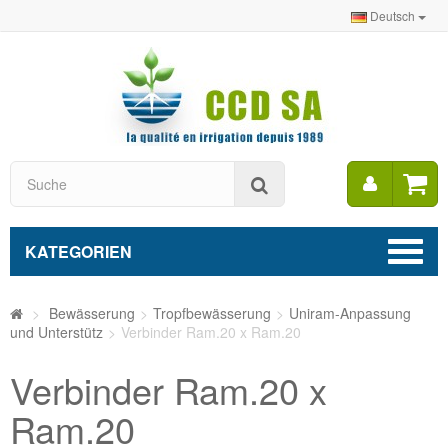
Deutsch
Mein
Suche
Konto
KATEGORIEN
>
Bewässerung
>
Tropfbewässerung
>
Uniram-Anpassung
und Unterstütz
>
Verbinder Ram.20 x Ram.20
Verbinder Ram.20 x
Ram.20