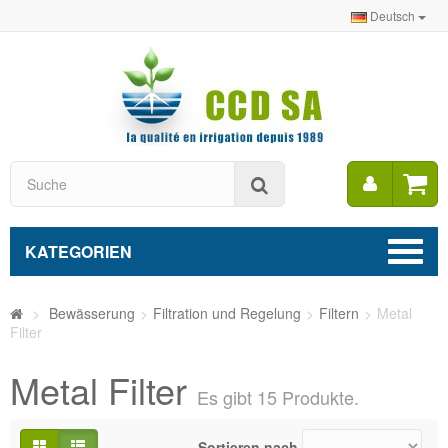
Deutsch
Mein
Suche
Konto
KATEGORIEN
>
Bewässerung
>
Filtration und Regelung
>
Filtern
>
Metal
Filter
Metal Filter
Es gibt 15 Produkte.
Sortieren nach