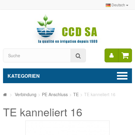
Deutsch
Mein
Suche
Konto
KATEGORIEN
>
Verbindung
>
PE Anschluss
>
TE
>
TE kanneliert 16
TE kanneliert 16