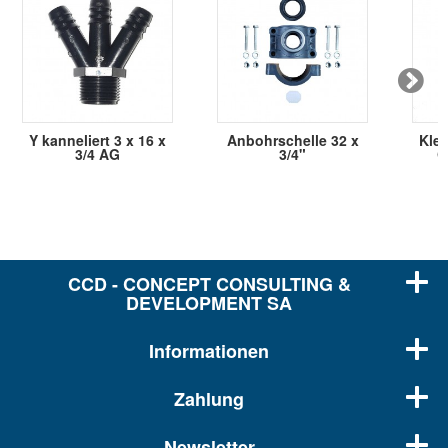
Y kanneliert 3 x 16 x
Anbohrschelle 32 x
Klem
3/4 AG
3/4"
G
CCD - CONCEPT CONSULTING &
DEVELOPMENT SA
Informationen
Zahlung
Newsletter