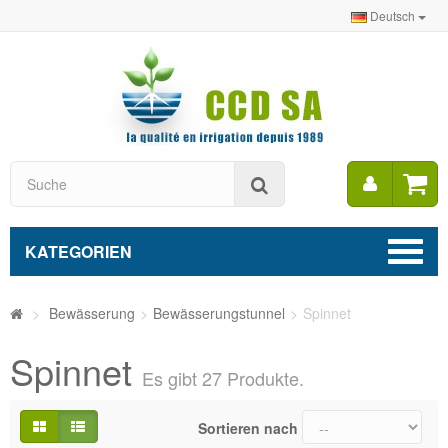
Deutsch
Mein
Suche
Konto
KATEGORIEN
>
Bewässerung
>
Bewässerungstunnel
>
Spinnet
Spinnet
Es gibt 27 Produkte.
Sortieren nach