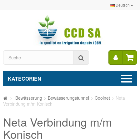
Deutsch
Mein
Suche
Konto
KATEGORIEN
>
Bewässerung
>
Bewässerungstunnel
>
Coolnet
>
Neta
Verbindung m/m Konisch
Neta Verbindung m/m
Konisch