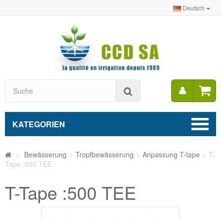
Deutsch
Mein
Suche
Konto
KATEGORIEN
>
Bewässerung
>
Tropfbewässerung
>
Anpassung T-tape
>
T-
Tape :500 TEE
T-Tape :500 TEE