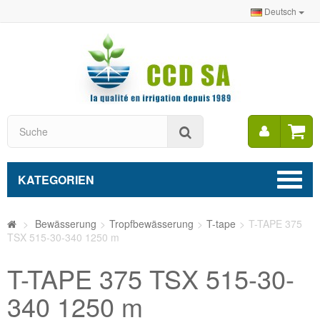
Deutsch
Mein
Suche
Konto
KATEGORIEN
>
Bewässerung
>
Tropfbewässerung
>
T-tape
>
T-TAPE 375
TSX 515-30-340 1250 m
T-TAPE 375 TSX 515-30-
340 1250 m