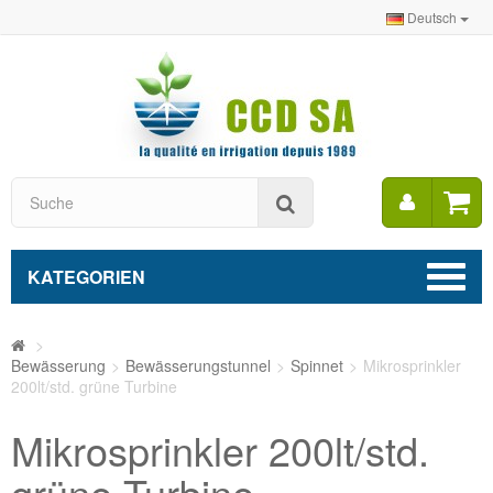
Deutsch
Mein
Suche
Konto
KATEGORIEN
>
Bewässerung
>
Bewässerungstunnel
>
Spinnet
>
Mikrosprinkler
200lt/std. grüne Turbine
Mikrosprinkler 200lt/std.
grüne Turbine