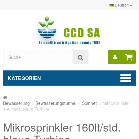
Deutsch
Mein
Suche
Konto
KATEGORIEN
>
Bewässerung
>
Bewässerungstunnel
>
Spinnet
>
Mikrosprinkler
160lt/std. blaue Turbine
Mikrosprinkler 160lt/std.
blaue Turbine