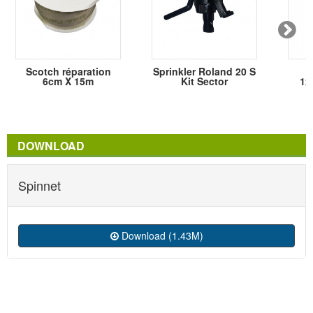
Scotch réparation
Sprinkler Roland 20 S
M
6cm X 15m
Kit Sector
120
DOWNLOAD
Spinnet
Download (1.43M)